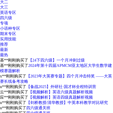
大二
大三
英语专区
四六级
专项
小语种专区
期末专区
实用技能
推荐
最新
最热
基**
刚刚购买了
【24下四六级】一个月冲刺过级
基**
刚刚购买了
2024年第十四届APMCM亚太地区大学生数学建
模赛题解析
x**
刚刚购买了
【2023年大英赛专题】四个月冲击特奖 ——大英
赛长线备考攻略
u**
刚刚购买了
【备战2025】外研社·国才杯全程特训营
云**
刚刚购买了
【视频解析】英语六级真题解析视频
应**
刚刚购买了
【视频解析】英语四级真题解析视频
u**
刚刚购买了
【剑桥教授/清华教授】中英本科教学对比研究
u**
刚刚购买了
四六级通关班