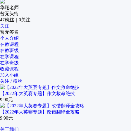
华翔老师
暂无头衔
47
粉丝
｜
0
关注
关注
暂无签名
个人介绍
在教课程
在教班级
在学课程
在学班级
收藏课程
加入小组
关注 / 粉丝
【2022年大英赛专题】作文救命绝技
9.90元
【2022年大英赛专题】改错翻译全攻略
9.90元
关于我们